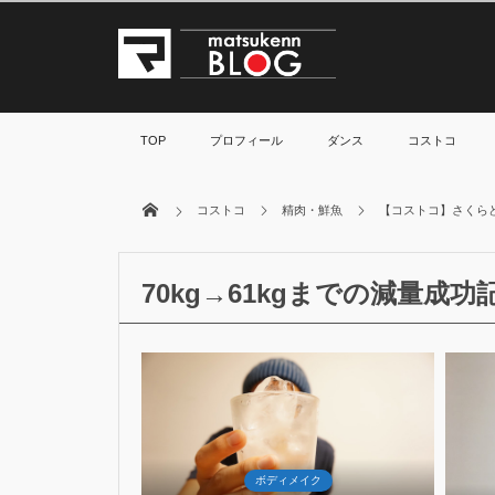
TOP
プロフィール
ダンス
コストコ
コストコ
精肉・鮮魚
【コストコ】さくら
70kg→61kgまでの減量成功
14
3
May
2017
イク