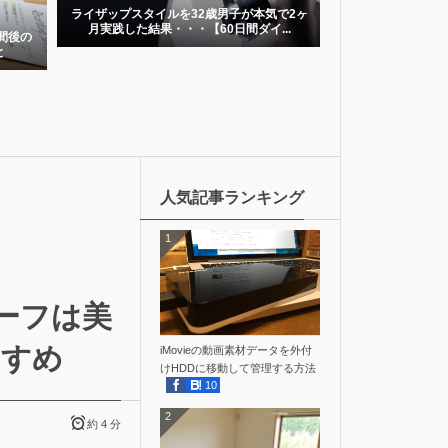
ボディメイク
で2ヶ
夏までに痩せたい！
..
飲んでみた【
好感度を上げるために除毛クリームNULLで
指毛を処理してみた
人気記事ランキング
1
ーフは美
すすめ
iMovieの動画素材データを外付
けHDDに移動して管理する方法
10
2
約 4 分