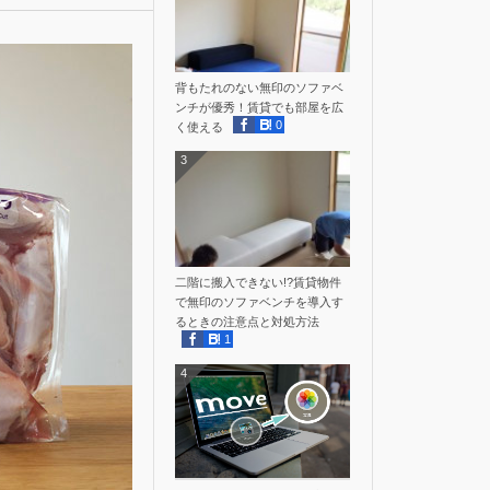
背もたれのない無印のソファベ
ンチが優秀！賃貸でも部屋を広
0
く使える
3
二階に搬入できない!?賃貸物件
で無印のソファベンチを導入す
るときの注意点と対処方法
1
4