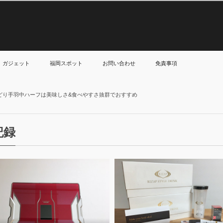
ガジェット
福岡スポット
お問い合わせ
免責事項
どり手羽中ハーフは美味しさ&食べやすさ抜群でおすすめ
記録
27
May
Jun
2017
2017
ボディメイク