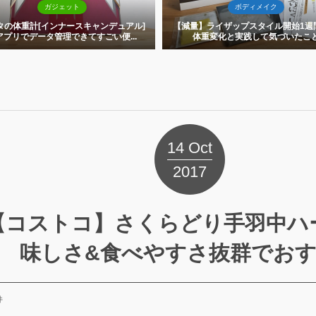
ボディメイク
ライザップスタイルを32歳男子が本気
月実践した結果・・・【60日間ダイ.
量】ライザップスタイル開始1週間後の
体重変化と実践して気づいたこと
14
Oct
2017
【コストコ】さくらどり手羽中ハ
味しさ&食べやすさ抜群でお
件