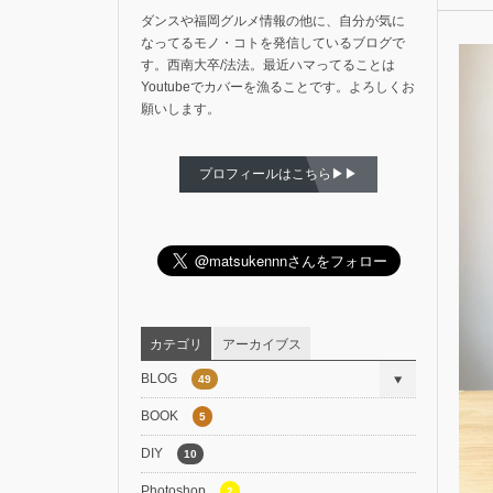
ダンスや福岡グルメ情報の他に、自分が気に
なってるモノ・コトを発信しているブログで
す。西南大卒/法法。最近ハマってることは
Youtubeでカバーを漁ることです。よろしくお
願いします。
プロフィールはこちら▶▶
カテゴリ
アーカイブス
BLOG
49
BOOK
5
DIY
10
Photoshop
2