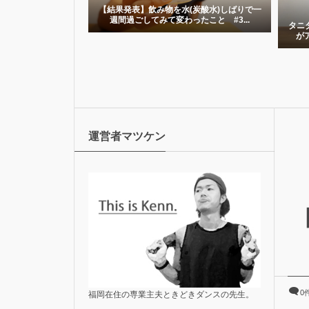
ガジェット
(炭酸水)しばりで一
たこと #3...
タニタの体重計[インナースキャンデュアル]
【減
がアプリでデータ管理できてすごい便...
運営者マツケン
0
福岡在住の専業主夫ときどきダンスの先生。