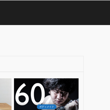
26
28
Mar
Ma
2017
201
ボ