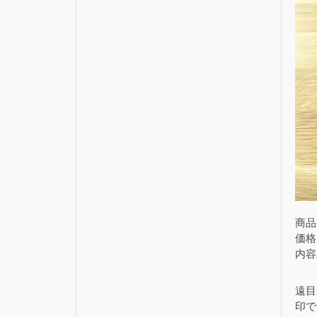
商品
価格
内容
遠目
印で