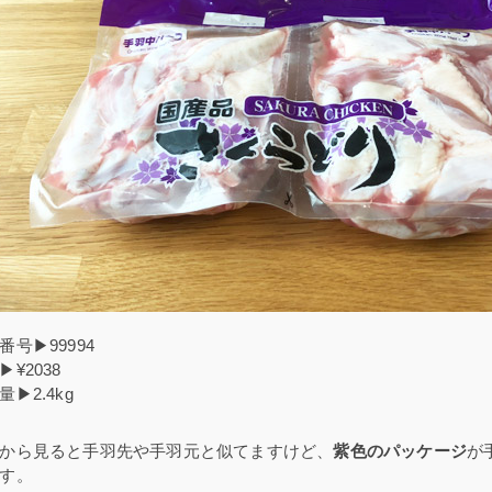
番号▶99994
▶¥2038
量▶2.4kg
から見ると手羽先や手羽元と似てますけど、
紫色のパッケージ
が
す。