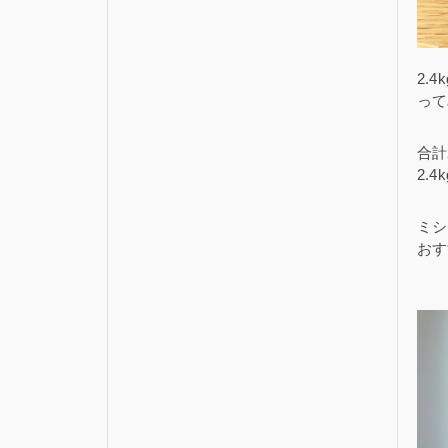
2.
って
合計
2.
ミシ
おす