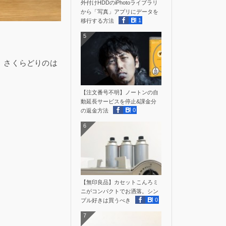
外付けHDDのiPhotoライブラリ
から「写真」アプリにデータを
1
移行する方法
5
、さくらどりのは
【注文番号不明】ノートンの自
動延長サービスを停止&課金分
0
の返金方法
6
【無印良品】カセットこんろミ
ニがコンパクトでお洒落。シン
0
プル好きは買うべき
7