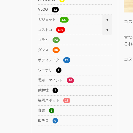
VLOG
32
ガジェット
127
コス
コストコ
480
骨つ
コラム
24
これ
ダンス
36
コス
ボディメイク
24
ワーホリ
2
思考・マインド
10
武井壮
3
福岡スポット
16
育児
6
飯テロ
6