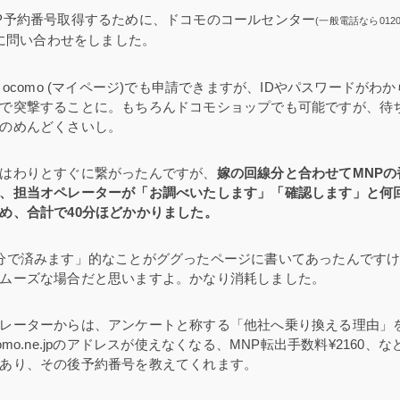
P予約番号取得するために、ドコモのコールセンター
(一般電話なら0120
に問い合わせをしました。
d ocomo (マイページ)でも申請できますが、IDやパスワードが
で突撃することに。もちろんドコモショップでも可能ですが、待
のめんどくさいし。
はわりとすぐに繋がったんですが、
嫁の回線分と合わせてMNP
、担当オペレーターが「お調べいたします」「確認します」と何
め、合計で40分ほどかかりました。
分で済みます」的なことがググったページに書いてあったんです
ムーズな場合だと思いますよ。かなり消耗しました。
レーターからは、アンケートと称する「他社へ乗り換える理由」
como.ne.jpのアドレスが使えなくなる、MNP転出手数料¥2160
あり、その後予約番号を教えてくれます。