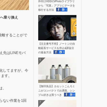
外付けHDDのiPhotoライブラリ
から「写真」アプリにデータを
1
移行する方法
ルへ乗り換え
5
捨離することがで
【注文番号不明】ノートンの自
動延長サービスを停止&課金分
0
先はLINEモバ
の返金方法
6
事化してますが、今
ります。
【無印良品】カセットこんろミ
は、
ニがコンパクトでお洒落。シン
0
プル好きは買うべき
らない作業を1回
7