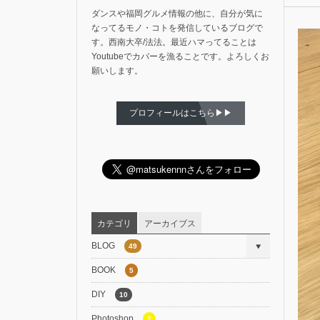
ダンスや福岡グルメ情報の他に、自分が気に
なってるモノ・コトを発信しているブログで
す。西南大卒/法法。最近ハマってることは
Youtubeでカバーを漁ることです。よろしくお
願いします。
プロフィールはこちら▶▶
カテゴリ
アーカイブス
BLOG
49
BOOK
5
DIY
10
Photoshop
2