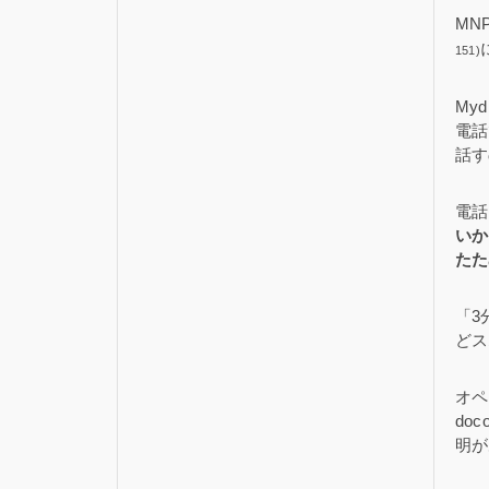
MN
151)
My
電話
話す
電話
いか
たた
「3
どス
オペ
do
明が