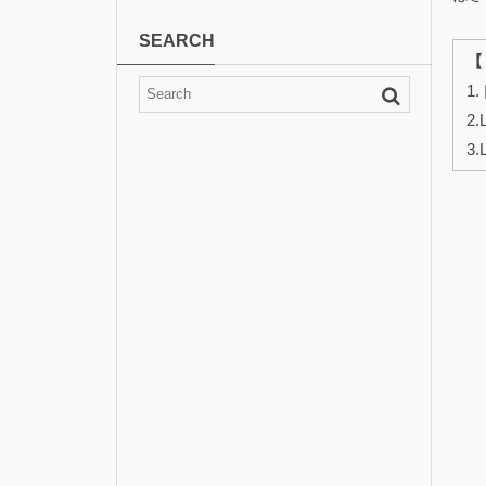
SEARCH
【
1
2
3