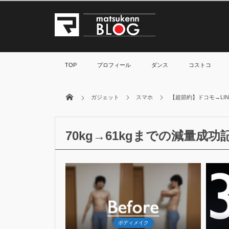
TOP
プロフィール
ダンス
コストコ
ガジェット
スマホ
【超節約】ドコモ→LI
70kg→61kgまでの減量成功
26
May
May
2017
2017
ボディメイク
ボディメイク