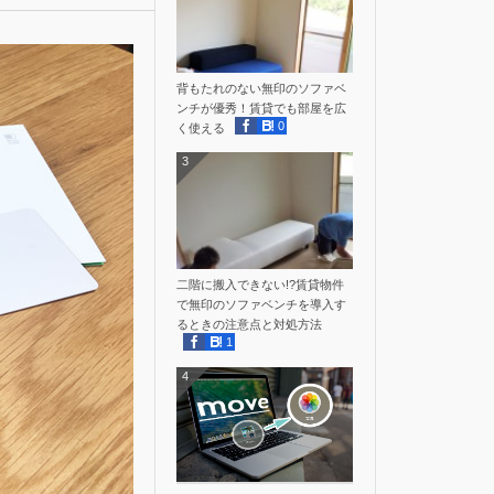
背もたれのない無印のソファベ
ンチが優秀！賃貸でも部屋を広
0
く使える
3
二階に搬入できない!?賃貸物件
で無印のソファベンチを導入す
るときの注意点と対処方法
1
4