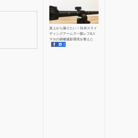
真上から撮りたい！SLIKスライ
ディングアームで一眼レフ&ス
マホの俯瞰撮影環境を整えた
2