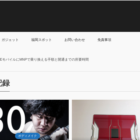
ガジェット
福岡スポット
お問い合わせ
免責事項
NEモバイルにMNPで乗り換える手順と開通までの所要時間
記録
14
16
May
May
2017
2017
ボディメイ