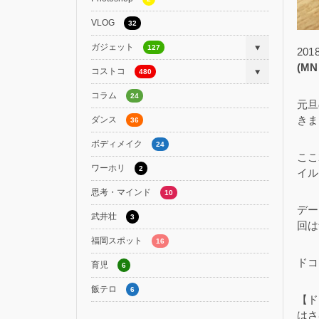
VLOG
32
ガジェット
127
20
(M
コストコ
480
コラム
24
元旦
きま
ダンス
36
ボディメイク
24
ここ
ワーホリ
2
イル
思考・マインド
10
デー
武井壮
3
回は
福岡スポット
16
ドコ
育児
6
飯テロ
6
【ド
はさ