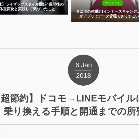
ガジェット
【減量】ライザップスタ
体重変化と実践して
タニタの体重計[インナースキャンデュアル]
がアプリでデータ管理できてすごい便...
6
Jan
2018
超節約】ドコモ→LINEモバイル
乗り換える手順と開通までの所
件