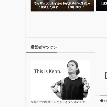
【減量】ライザップスタイル開始4週間後の
タイルを30代男子が本気で1ヶ
体重変化と実践して気づいたこと
結果・・・【30日間ダイ...
運営者マツケン
【
1
福岡在住の専業主夫ときどきダンスの先生。