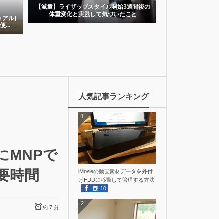
イル開始3週間後の
【結果発表】飲み物を水(炭酸水)しばりで一
気づいたこと
週間過ごしてみて変わったこと #3...
【減量
人気記事ランキング
1
にMNPで
要時間
iMovieの動画素材データを外付
けHDDに移動して管理する方法
10
2
約 7 分