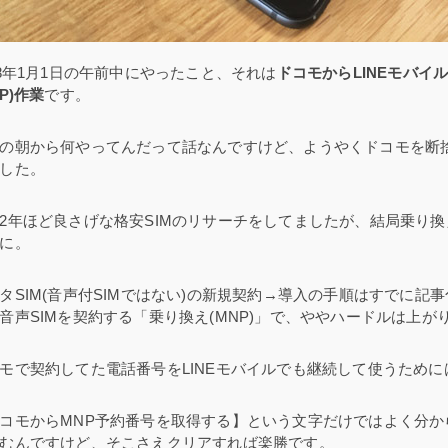
18年1月1日の午前中にやったこと、それは
ドコモからLINEモバイ
NP)作業
です。
の朝から何やってんだって話なんですけど、ようやくドコモを断
した。
2年ほど良さげな格安SIMのリサーチをしてましたが、結局乗り換え
に。
タSIM(音声付SIMではない)の新規契約→導入の手順はすでに記
音声SIMを契約する「乗り換え(MNP)」で、ややハードルは上が
モで契約してた電話番号をLINEモバイルでも継続して使うために
コモからMNP予約番号を取得する】という文字だけではよく分か
むんですけど、そこさえクリアすれば楽勝です。