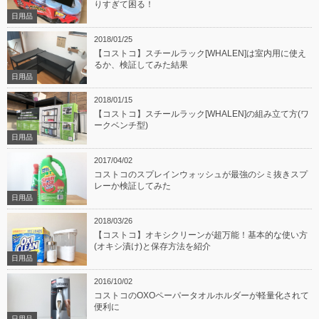
りすぎて困る！
日用品
2018/01/25
【コストコ】スチールラック[WHALEN]は室内用に使え
るか、検証してみた結果
日用品
2018/01/15
【コストコ】スチールラック[WHALEN]の組み立て方(ワ
ークベンチ型)
日用品
2017/04/02
コストコのスプレインウォッシュが最強のシミ抜きスプ
レーか検証してみた
日用品
2018/03/26
【コストコ】オキシクリーンが超万能！基本的な使い方
(オキシ漬け)と保存方法を紹介
日用品
2016/10/02
コストコのOXOペーパータオルホルダーが軽量化されて
便利に
日用品