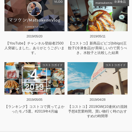
VLOG
冷凍食品
matsukennの記事一覧
2019/05/20
2019/05/11
【YouTube】チャンネル登録者2500
【コストコ】新商品ビビゴ(bibigo)王
人突破しました。ありがとうございま
餃子(冷凍食品)が美味しいので買うべ
す。
き。水餃子と比較した結果
コストコガイド
コストコガイド
2019/05/05
2019/04/28
【ランキング】コストコで買ってよか
【コストコ】2019GW(10連休)の混雑
ったモノ5選。#2019年4月編
予想&営業時間。買い物行く時のおす
すめの時間帯