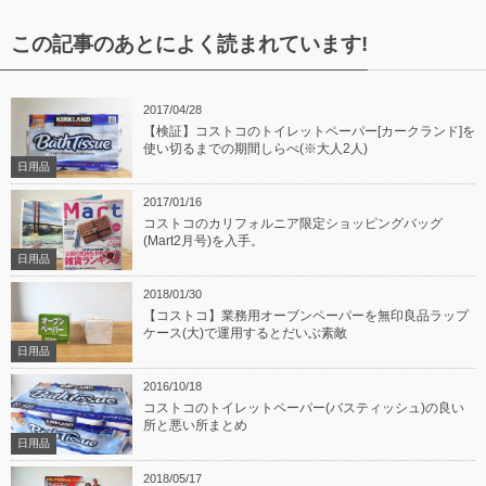
この記事のあとによく読まれています!
2017/04/28
【検証】コストコのトイレットペーパー[カークランド]を
使い切るまでの期間しらべ(※大人2人)
日用品
2017/01/16
コストコのカリフォルニア限定ショッピングバッグ
(Mart2月号)を入手。
日用品
2018/01/30
【コストコ】業務用オーブンペーパーを無印良品ラップ
ケース(大)で運用するとだいぶ素敵
日用品
2016/10/18
コストコのトイレットペーパー(バスティッシュ)の良い
所と悪い所まとめ
日用品
2018/05/17