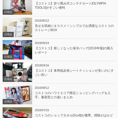
【コストコ】折り畳み式コンテナカート[OLYMPIA
TOOLS]がすごい便利
日用品
2016/05/12
見せる収納にオススメ！シンプルでお洒落なコストコの
ストレージBOX
日用品
2018/05/24
【コストコ】新しくなった保冷バッグ[2018年版]の購入
レポート
日用品
2018/04/16
【コストコ】車用低反発シートクッションが安いのにす
ごい良い
日用品
2016/08/12
コストコのハワイエリア限定ショッピングバッグを入
手。量産型との違いまとめ
日用品
2016/07/15
コストコのショップタオル[Scott]が優秀。掃除がはかど