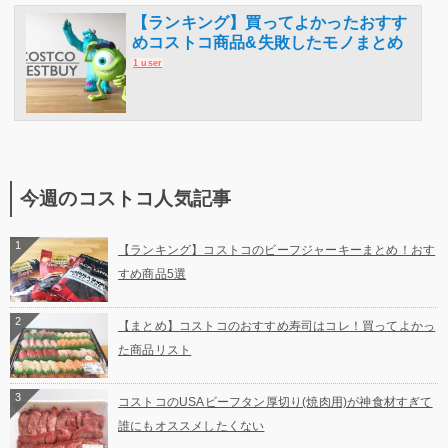
【ランキング】買ってよかったおすす
めコストコ商品&失敗したモノまとめ
1 user
今週のコストコ人気記事
1
【ランキング】コストコのビーフジャーキーまとめ！おす
すめ商品5選
2
【まとめ】コストコのおすすめ寿司はコレ！買ってよかっ
た商品リスト
3
コストコのUSAビーフタン厚切り(焼肉用)が神食材すぎて
誰にもオススメしたくない