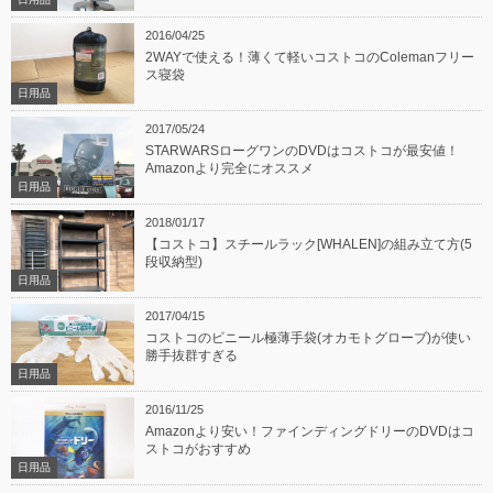
2016/04/25
2WAYで使える！薄くて軽いコストコのColemanフリー
ス寝袋
日用品
2017/05/24
STARWARSローグワンのDVDはコストコが最安値！
Amazonより完全にオススメ
日用品
2018/01/17
【コストコ】スチールラック[WHALEN]の組み立て方(5
段収納型)
日用品
2017/04/15
コストコのビニール極薄手袋(オカモトグローブ)が使い
勝手抜群すぎる
日用品
2016/11/25
Amazonより安い！ファインディングドリーのDVDはコ
ストコがおすすめ
日用品