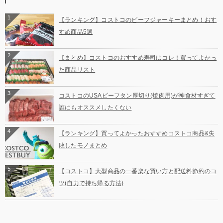
1
【ランキング】コストコのビーフジャーキーまとめ！おす
すめ商品5選
2
【まとめ】コストコのおすすめ寿司はコレ！買ってよかっ
た商品リスト
3
コストコのUSAビーフタン厚切り(焼肉用)が神食材すぎて
誰にもオススメしたくない
4
【ランキング】買ってよかったおすすめコストコ商品&失
敗したモノまとめ
5
【コストコ】大型商品の一番楽な買い方と配送料節約のコ
ツ(自力で持ち帰る方法)