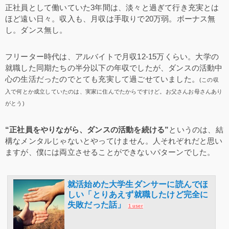
正社員として働いていた3年間は、淡々と過ぎて行き充実とは
ほど遠い日々。収入も、月収は手取りで20万弱。ボーナス無
し。ダンス無し。
フリーター時代は、アルバイトで月収12-15万くらい。大学の
就職した同期たちの半分以下の年収でしたが、ダンスの活動中
心の生活だったのでとても充実して過ごせていました。
(この収
入で何とか成立していたのは、実家に住んでたからですけど。お父さんお母さんあり
がとう)
“正社員をやりながら、ダンスの活動を続ける”
というのは、結
構なメンタルじゃないとやってけません。人それぞれだと思い
ますが、僕には両立させることができないパターンでした。
就活始めた大学生ダンサーに読んでほ
しい「とりあえず就職したけど完全に
失敗だった話」
1 user