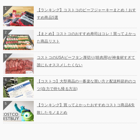
1
【ランキング】コストコのビーフジャーキーまとめ！おす
すめ商品5選
2
【まとめ】コストコのおすすめ寿司はコレ！買ってよかっ
た商品リスト
3
コストコのUSAビーフタン厚切り(焼肉用)が神食材すぎて
誰にもオススメしたくない
4
【コストコ】大型商品の一番楽な買い方と配送料節約のコ
ツ(自力で持ち帰る方法)
5
【ランキング】買ってよかったおすすめコストコ商品&失
敗したモノまとめ