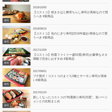
2018/10/05
【コストコ】焼きさばと舞茸ちらし寿司が美味なので買
うべき #新商品
寿司
2018/08/10
【コストコ】旬のにぎり寿司[2018年版]が美味なので買
うべき #新商品
寿司
2017/12/09
【コストコ】特選ファミリー盛50貫(寿司)が豪華なネタ
満載で完全におすすめ #新商品
寿司
2017/08/01
プチ贅沢！コストコのまぐろ3種とサーモン寿司が美味
い#新商品
寿司
2017/01/24
新しくなったコストコの”特選握り寿司20貫”。前バージ
ョンとの比較まとめ
寿司