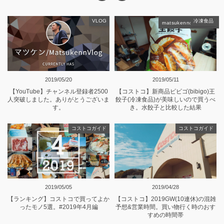
VLOG
冷凍食品
matsukennの記事一覧
2019/05/20
2019/05/11
【YouTube】チャンネル登録者2500
【コストコ】新商品ビビゴ(bibigo)王
人突破しました。ありがとうございま
餃子(冷凍食品)が美味しいので買うべ
す。
き。水餃子と比較した結果
コストコガイド
コストコガイド
2019/05/05
2019/04/28
【ランキング】コストコで買ってよか
【コストコ】2019GW(10連休)の混雑
ったモノ5選。#2019年4月編
予想&営業時間。買い物行く時のおす
すめの時間帯