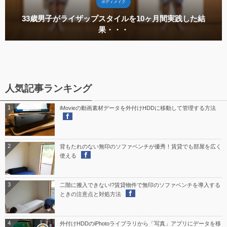
ボディメイク
30代男子が夜メシにコストコのガーデンサラダ
間実践した結
続けた結果・・・【7...
人気記事ランキング
1
iMovieの動画素材データを外付けHDDに移動して管理する方法
2
背もたれのない無印のソファベンチが優秀！賃貸でも部屋を広く
使える
3
二階に搬入できない!?賃貸物件で無印のソファベンチを導入する
ときの注意点と対処方法
4
外付けHDDのiPhotoライブラリから「写真」アプリにデータを移