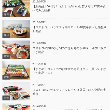
2017/04/05
【新商品】598円！コストコのいわし酢〆寿司12貫を食
べてみた結果
寿司
2018/08/12
【コストコ】バラエティ寿司ロール40貫を食べた感想 #
新商品
寿司
2017/07/10
コストコの海鮮巻と旬のにぎり寿司が美味。分厚いホタ
テが絶品
寿司
2016/10/08
【まとめ】コストコのおすすめ寿司はコレ！買ってよか
った商品リスト
寿司
2016/09/21
コストコのバラエティスシロールは外国っぽさ全開の太
巻き
寿司
2017/09/28