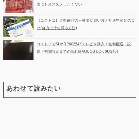
誰にもオススメしたくない
4
【コストコ】大型商品の一番楽な買い方と配送料節約のコ
ツ(自力で持ち帰る方法)
5
コストコでSHARP60型4Kテレビを購入！無料配送・設
置・初期設定までの流れ[#AQUOS LC-60US40]
あわせて読みたい