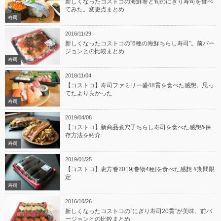
新しくなったコストコの海鮮巻と旬のにぎり寿司を食べ
てみた。変更点まとめ
寿司
2016/11/29
新しくなったコストコの”6種の海鮮ちらし寿司”。前バー
ジョンとの比較まとめ
寿司
2018/11/04
【コストコ】寿司ファミリー盛48貫を食べた感想。思っ
てたより良かった
寿司
2019/04/08
【コストコ】新商品煮穴子ちらし寿司を食べた感想&保
存方法を紹介
寿司
2019/01/25
【コストコ】恵方巻2019[巻物4種]を食べた感想 #期間限
定
寿司
2016/10/26
新しくなったコストコの”にぎり寿司20貫”が美味。前バ
ージョンとの比較まとめ