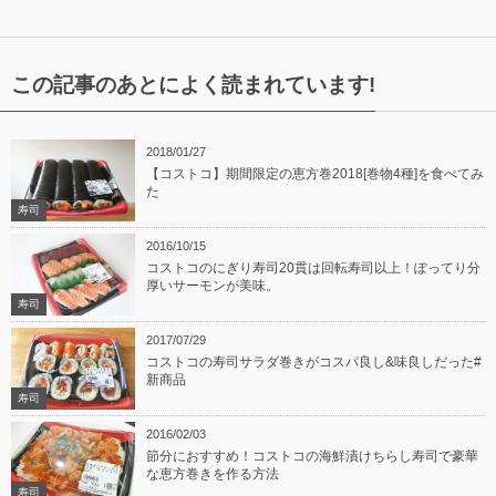
この記事のあとによく読まれています!
2018/01/27
【コストコ】期間限定の恵方巻2018[巻物4種]を食べてみ
た
寿司
2016/10/15
コストコのにぎり寿司20貫は回転寿司以上！ぽってり分
厚いサーモンが美味。
寿司
2017/07/29
コストコの寿司サラダ巻きがコスパ良し&味良しだった#
新商品
寿司
2016/02/03
節分におすすめ！コストコの海鮮漬けちらし寿司で豪華
な恵方巻きを作る方法
寿司