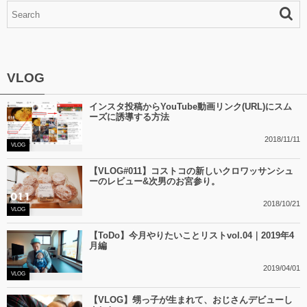
VLOG
インスタ投稿からYouTube動画リンク(URL)にスム
ーズに誘導する方法
2018/11/11
VLOG
【VLOG#011】コストコの新しいクロワッサンシュ
ーのレビュー&次男のお宮参り。
2018/10/21
VLOG
【ToDo】今月やりたいことリストvol.04｜2019年4
月編
2019/04/01
VLOG
【VLOG】甥っ子が生まれて、おじさんデビューし