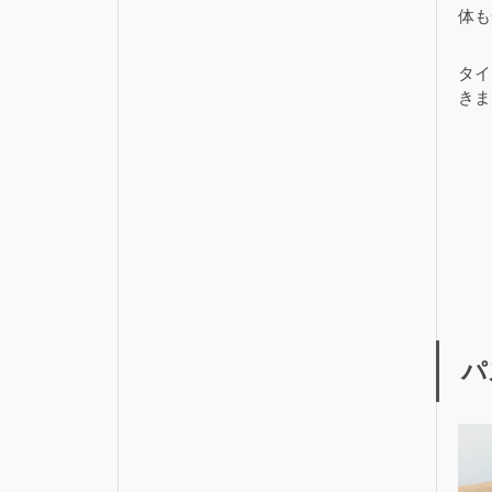
体も
タイ
きま
パ