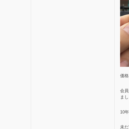
価格▶
会員
まし
10
未だ