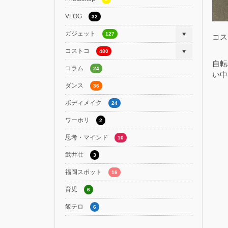
VLOG
32
ガジェット
127
コス
コストコ
480
自転
コラム
24
い中
ダンス
36
ボディメイク
24
ワーホリ
2
思考・マインド
10
武井壮
3
福岡スポット
16
育児
6
飯テロ
6