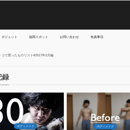
ガジェット
福岡スポット
お問い合わせ
免責事項
コで買ったものリスト#2017年2月編
記録
6
30
May
May
2017
2017
ボディメイク
ボディメイク