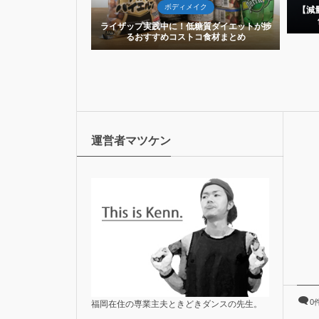
ボディメイク
2歳男子が本気で2ヶ
【減
60日間ダイ...
ライザップ実践中に！低糖質ダイエットが捗
るおすすめコストコ食材まとめ
運営者マツケン
0
福岡在住の専業主夫ときどきダンスの先生。