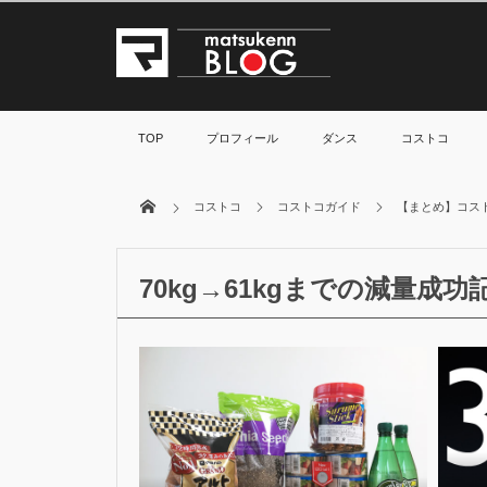
TOP
プロフィール
ダンス
コストコ
コストコ
コストコガイド
【まとめ】コスト
70kg→61kgまでの減量成功
25
2
Apr
2017
イク