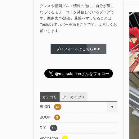
ダンスや福岡グルメ情報の他に、自分が気に
なってるモノ・コトを発信しているブログで
す。西南大卒/法法。最近ハマってることは
Youtubeでカバーを漁ることです。よろしくお
願いします。
プロフィールはこちら▶▶
カテゴリ
アーカイブス
BLOG
49
BOOK
5
DIY
10
Photoshop
2