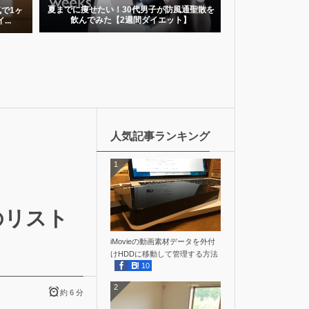
ボ
夏までに痩せたい！30代男子が防風通聖散を
で1ヶ
飲んでみた【2週間ダイエット】
..
年間200本以上エ
僕が無理
人気記事ランキング
1
のリスト
iMovieの動画素材データを外付
けHDDに移動して管理する方法
10
2
約 6 分