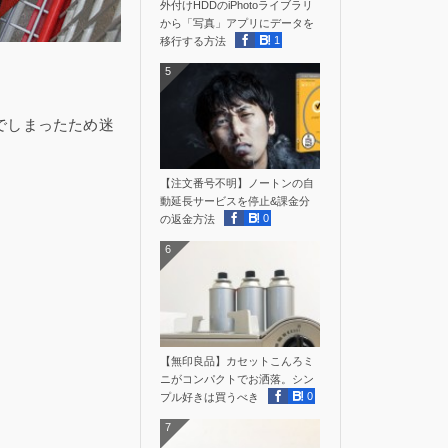
外付けHDDのiPhotoライブラリ
から「写真」アプリにデータを
1
移行する方法
5
でしまったため迷
【注文番号不明】ノートンの自
動延長サービスを停止&課金分
0
の返金方法
6
【無印良品】カセットこんろミ
ニがコンパクトでお洒落。シン
0
プル好きは買うべき
7