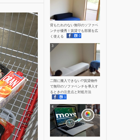
背もたれのない無印のソファベ
ンチが優秀！賃貸でも部屋を広
0
く使える
3
二階に搬入できない!?賃貸物件
で無印のソファベンチを導入す
るときの注意点と対処方法
1
4