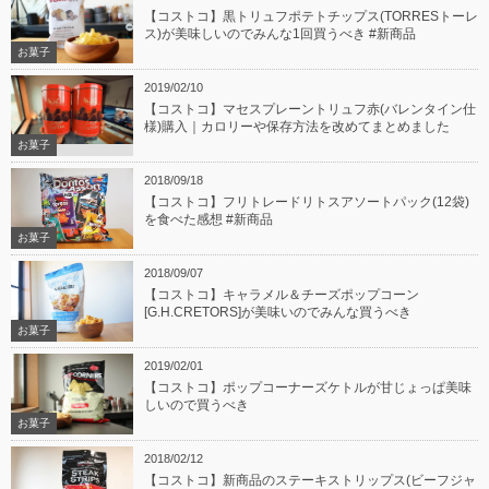
【コストコ】黒トリュフポテトチップス(TORRESトーレ
ス)が美味しいのでみんな1回買うべき #新商品
お菓子
2019/02/10
【コストコ】マセスプレーントリュフ赤(バレンタイン仕
様)購入｜カロリーや保存方法を改めてまとめました
お菓子
2018/09/18
【コストコ】フリトレードリトスアソートパック(12袋)
を食べた感想 #新商品
お菓子
2018/09/07
【コストコ】キャラメル＆チーズポップコーン
[G.H.CRETORS]が美味いのでみんな買うべき
お菓子
2019/02/01
【コストコ】ポップコーナーズケトルが甘じょっぱ美味
しいので買うべき
お菓子
2018/02/12
【コストコ】新商品のステーキストリップス(ビーフジャ