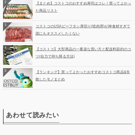
2
【まとめ】コストコのおすすめ寿司はコレ！買ってよかっ
た商品リスト
3
コストコのUSAビーフタン厚切り(焼肉用)が神食材すぎて
誰にもオススメしたくない
4
【コストコ】大型商品の一番楽な買い方と配送料節約のコ
ツ(自力で持ち帰る方法)
5
【ランキング】買ってよかったおすすめコストコ商品&失
敗したモノまとめ
あわせて読みたい