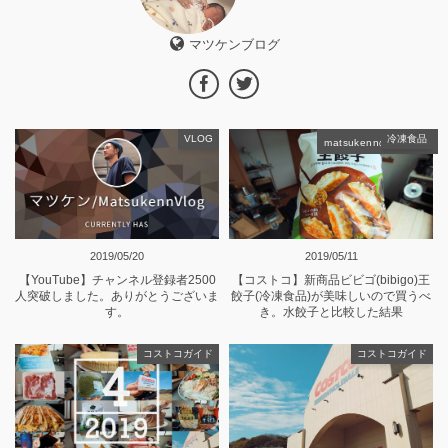
マツケンブログ
VLOG
冷凍食品
matsukennの記事一覧
2019/05/20
2019/05/11
【YouTube】チャンネル登録者2500
【コストコ】新商品ビビゴ(bibigo)王
人突破しました。ありがとうございま
餃子(冷凍食品)が美味しいので買うべ
す。
き。水餃子と比較した結果
コストコガイド
コストコガイド