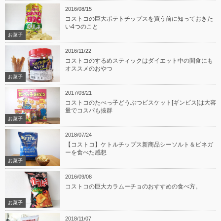
2016/08/15
コストコの巨大ポテトチップスを買う前に知っておきた
い4つのこと
お菓子
2016/11/22
コストコのするめスティックはダイエット中の間食にも
オススメのおやつ
お菓子
2017/03/21
コストコのたべっ子どうぶつビスケット[ギンビス]は大容
量でコスパも抜群
お菓子
2018/07/24
【コストコ】ケトルチップス新商品シーソルト＆ビネガ
ーを食べた感想
お菓子
2016/09/08
コストコの巨大カラムーチョのおすすめの食べ方。
お菓子
2018/11/07