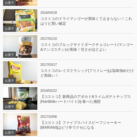
お菓子
2016/04/18
コストコのドライマンゴーが美味くて止まらない！これ
はリピ買い確定
お菓子
2017/01/10
コストコのブルックサイドダークチョコレート(マンゴー
&マンゴスチン)が美味！甘さがほどよい
お菓子
2017/03/17
コストコのレイズクラシック[フリトレー]は塩味強めだけ
ど美味い！
お菓子
2019/02/22
【コストコ】新商品のアボカド&ライムポテトチップス
[Hardbiteハードバイト]を食べた感想
お菓子
2017/10/06
【コストコ】ファイブスパイスビーフジャーキー
[MARIANI]はピリ辛でクセになる
お菓子