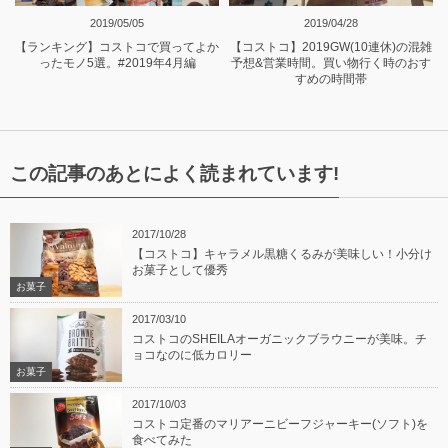
2019/05/05
2019/04/28
【ランキング】コストコで買ってよか
【コストコ】2019GW(10連休)の混雑
ったモノ5選。#2019年4月編
予想&営業時間。買い物行く時のおす
すめの時間帯
この記事のあとによく読まれています!
2017/10/28
【コストコ】キャラメル黒糖くるみが美味しい！小分け
お菓子として優秀
お菓子
2017/03/10
コストコのSHEILAオーガニックブラウニーが美味。チ
ョコなのに低カロリー
お菓子
2017/10/03
コストコ定番のマリアーニビーフジャーキー(ソフト)を
食べてみた