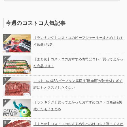
今週のコストコ人気記事
1
【ランキング】コストコのビーフジャーキーまとめ！おす
すめ商品5選
2
【まとめ】コストコのおすすめ寿司はコレ！買ってよかっ
た商品リスト
3
コストコのUSAビーフタン厚切り(焼肉用)が神食材すぎて
誰にもオススメしたくない
4
【ランキング】買ってよかったおすすめコストコ商品&失
敗したモノまとめ
5
【まとめ】コストコのおすすめ生ハムはコレ！買ってよか