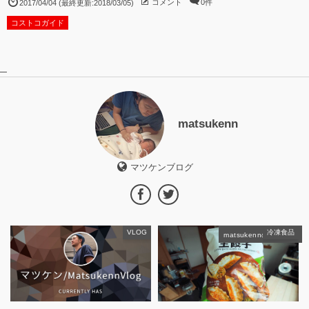
コメント
0件
2017/04/04 (最終更新:2018/03/05)
コストコガイド
matsukenn
マツケンブログ
VLOG
冷凍食品
matsukennの記事一覧