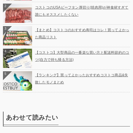
2
コストコのUSAビーフタン厚切り(焼肉用)が神食材すぎて
誰にもオススメしたくない
3
【まとめ】コストコのおすすめ寿司はコレ！買ってよかっ
た商品リスト
4
【コストコ】大型商品の一番楽な買い方と配送料節約のコ
ツ(自力で持ち帰る方法)
5
【ランキング】買ってよかったおすすめコストコ商品&失
敗したモノまとめ
あわせて読みたい