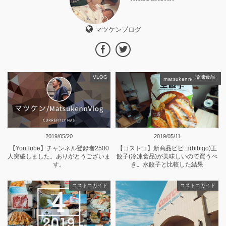
マツケンブログ
VLOG
冷凍食品
matsukennの記事一覧
2019/05/20
2019/05/11
【YouTube】チャンネル登録者2500
【コストコ】新商品ビビゴ(bibigo)王
人突破しました。ありがとうございま
餃子(冷凍食品)が美味しいので買うべ
す。
き。水餃子と比較した結果
コストコガイド
コストコガイド