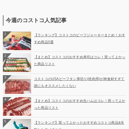
今週のコストコ人気記事
1
【ランキング】コストコのビーフジャーキーまとめ！おす
すめ商品5選
2
【まとめ】コストコのおすすめ寿司はコレ！買ってよかっ
た商品リスト
3
コストコのUSAビーフタン厚切り(焼肉用)が神食材すぎて
誰にもオススメしたくない
4
【まとめ】コストコのおすすめ生ハムはコレ！買ってよか
った商品リスト
5
【ランキング】買ってよかったおすすめコストコ商品&失