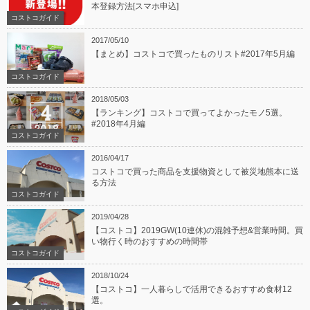
本登録方法[スマホ申込]
コストコガイド
2017/05/10
【まとめ】コストコで買ったものリスト#2017年5月編
コストコガイド
2018/05/03
【ランキング】コストコで買ってよかったモノ5選。
#2018年4月編
コストコガイド
2016/04/17
コストコで買った商品を支援物資として被災地熊本に送
る方法
コストコガイド
2019/04/28
【コストコ】2019GW(10連休)の混雑予想&営業時間。買
い物行く時のおすすめの時間帯
コストコガイド
2018/10/24
【コストコ】一人暮らしで活用できるおすすめ食材12
選。