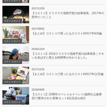
コストコガイド
2017/12/26
【コストコ】クリスマス混雑予想の結果発表。2017年の
意外だったこと
コストコガイド
2017/08/02
【まとめ】コストコで買ったものリスト#2017年8月編
コストコガイド
2018/12/24
【コストコ】2018クリスマス混雑予想の結果発表｜チキ
ンを並ばずに買える時間帯が分かりました。
コストコガイド
2017/12/10
【まとめ】コストコで買ったものリスト#2017年12月編
コストコガイド
2019/04/05
【コストコ】20周年スペシャルイベント(福岡久山倉庫
店)で配布された朝食セット&記念品を紹介
コストコガイド