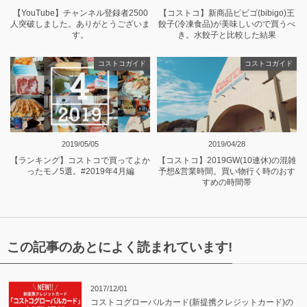
【YouTube】チャンネル登録者2500
【コストコ】新商品ビビゴ(bibigo)王
人突破しました。ありがとうございま
餃子(冷凍食品)が美味しいので買うべ
す。
き。水餃子と比較した結果
コストコガイド
コストコガイド
2019/05/05
2019/04/28
【ランキング】コストコで買ってよか
【コストコ】2019GW(10連休)の混雑
ったモノ5選。#2019年4月編
予想&営業時間。買い物行く時のおす
すめの時間帯
この記事のあとによく読まれています!
2017/12/01
コストコグローバルカード(新提携クレジットカード)の