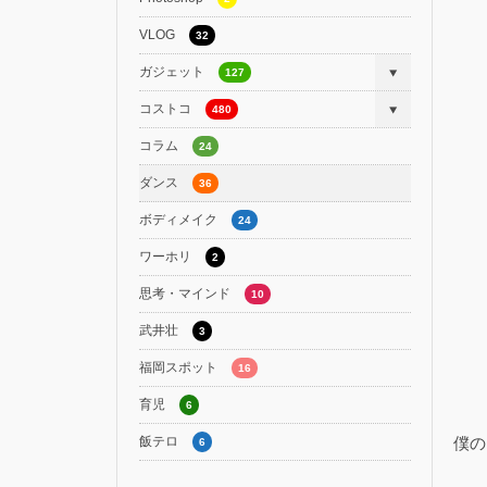
VLOG
32
ガジェット
127
コストコ
480
コラム
24
ダンス
36
ボディメイク
24
ワーホリ
2
思考・マインド
10
武井壮
3
福岡スポット
16
育児
6
飯テロ
僕の
6