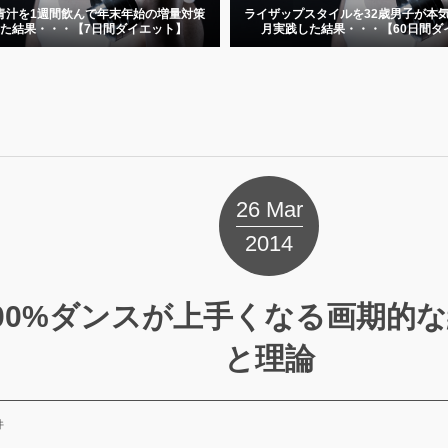
青汁を1週間飲んで年末年始の増量対策
ライザップスタイルを32歳男子が本気
た結果・・・【7日間ダイエット】
月実践した結果・・・【60日間ダイ.
26
Mar
2014
00%ダンスが上手くなる画期的
と理論
件