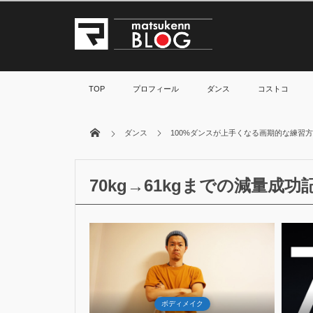
TOP
プロフィール
ダンス
コストコ
ダンス
100%ダンスが上手くなる画期的な練習
70kg→61kgまでの減量成功
9
2
Sep
2018
イク
ボディメイク