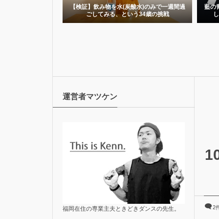
気で痩せたい30代男
【検証】飲み物を水(炭酸水)のみで一週間過
藍の
日間ダイエッ...
ごしてみる、という34歳の挑戦
し
運営者マツケン
1
2
福岡在住の専業主夫ときどきダンスの先生。