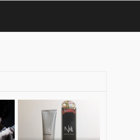
26
9
Mar
May
2017
2017
ボ