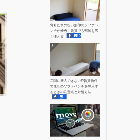
背もたれのない無印のソファベ
ンチが優秀！賃貸でも部屋を広
0
く使える
3
二階に搬入できない!?賃貸物件
で無印のソファベンチを導入す
るときの注意点と対処方法
1
4