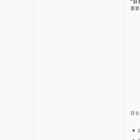
“目
重要
目を