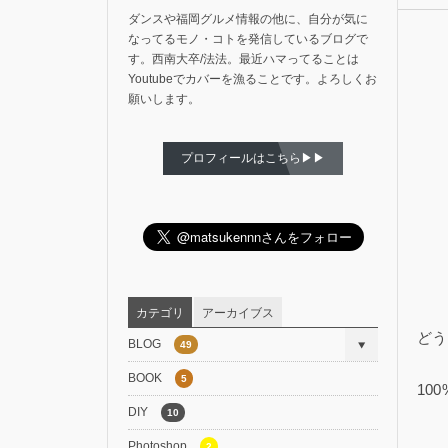
ダンスや福岡グルメ情報の他に、自分が気に
なってるモノ・コトを発信しているブログで
す。西南大卒/法法。最近ハマってることは
Youtubeでカバーを漁ることです。よろしくお
願いします。
プロフィールはこちら▶▶
カテゴリ
アーカイブス
どう
BLOG
49
BOOK
5
10
DIY
10
Photoshop
2