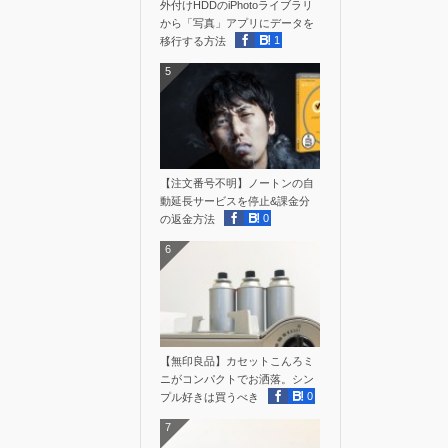
外付けHDDのiPhotoライブラリ
から「写真」アプリにデータを
1
移行する方法
5
【注文番号不明】ノートンの自
動延長サービスを停止&課金分
0
の返金方法
6
【無印良品】カセットこんろミ
ニがコンパクトでお洒落。シン
0
プル好きは買うべき
7