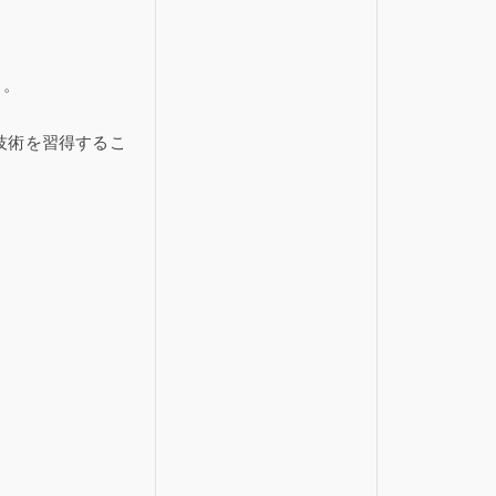
る。
技術を習得するこ
。
。