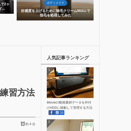
ボディメイク
で2ヶ
【減量】ライザッ
..
体重変化と実
好感度を上げるために除毛クリームNULLで
指毛を処理してみた
人気記事ランキング
1
な練習方法
iMovieの動画素材データを外付
けHDDに移動して管理する方法
10
2
約 4 分