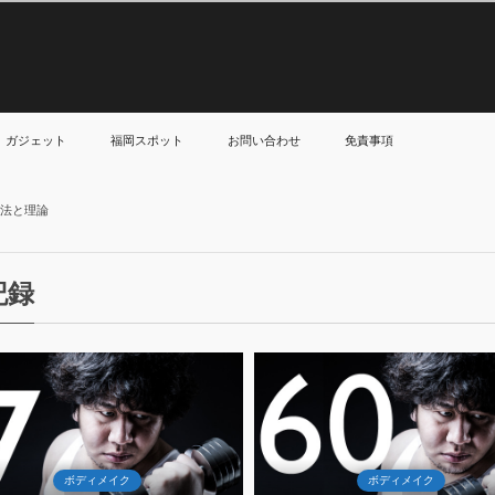
ガジェット
福岡スポット
お問い合わせ
免責事項
方法と理論
記録
7
27
Dec
Jun
2016
2017
ボディメイク
ボディメイク